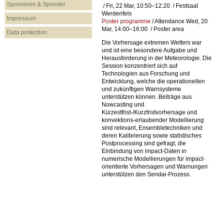
Sponsoren & Spender
/
Fri, 22 Mar, 10:50
–12:20
/
Festsaal
Werdenfels
Impressum
Poster programme
/
Attendance
Wed, 20
Mar, 14:00
–16:00
/
Poster area
Data protection
Die Vorhersage extremen Wetters war
und ist eine besondere Aufgabe und
Herausforderung in der Meteorologie. Die
Session konzentriert sich auf
Technologien aus Forschung und
Entwicklung, welche die operationellen
und zukünftigen Warnsysteme
unterstützen können. Beiträge aus
Nowcasting und
Kürzestfrist-/Kurzfristvorhersage und
konvektions-erlaubender Modellierung
sind relevant, Ensembletechniken und
deren Kalibrierung sowie statistisches
Postprocessing sind gefragt, die
Einbindung von impact-Daten in
numerische Modellierungen für impact-
orientierte Vorhersagen und Warnungen
unterstützen den Sendai-Prozess.