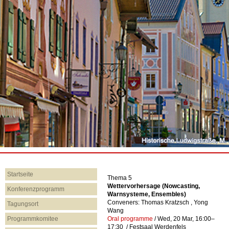
18. bis 22. März 2019
Startseite
Thema 5
Wettervorhersage (Nowcasting,
Konferenzprogramm
Warnsysteme, Ensembles)
Conveners: Thomas Kratzsch , Yong
Tagungsort
Wang
Programmkomitee
Oral programme
/
Wed, 20 Mar, 16:00
–
17:30
/
Festsaal Werdenfels