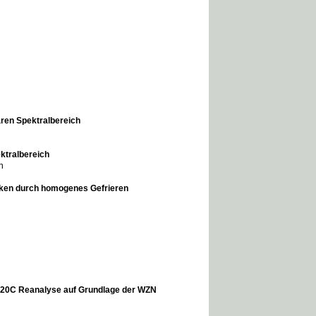
aren Spektralbereich
ktralbereich
n
olken durch homogenes Gefrieren
A-20C Reanalyse auf Grundlage der WZN