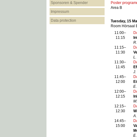
Sponsoren & Spender
Poster progra
Area B
Impressum
Data protection
Tuesday, 15 M
Room Hörsaal 
11:00–
D
11:15
In
R.
11:15–
D
11:30
Ve
L.
11:30–
D
11:45
Ef
J.
11:45–
D
12:00
Ei
E.
12:00–
D
12:15
I
M.
12:15–
D
12:30
W
A
14:45–
D
15:00
V
M
E.