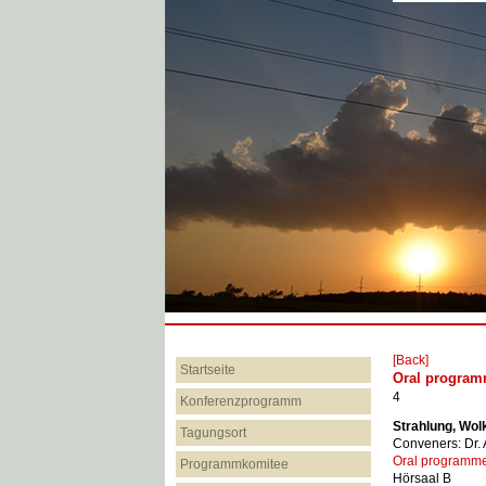
[Back]
Startseite
Oral program
4
Konferenzprogramm
Strahlung, Wol
Tagungsort
Conveners: Dr.
Oral programm
Programmkomitee
Hörsaal B