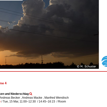
me 4
ken und Niederschlag
 Andreas Becker , Andreas Macke , Manfred Wendisch
e
/
Tue, 15 Mar, 11:00
–12:30
/
14:45
–16:15
/
Room