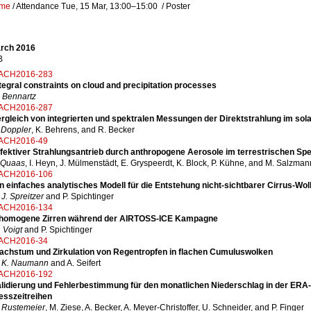
mme
/
Attendance
Tue, 15 Mar, 13:00
–15:00
/
Poster
arch 2016
B
ACH2016-283
tegral constraints on cloud and precipitation processes
 Bennartz
ACH2016-287
rgleich von integrierten und spektralen Messungen der Direktstrahlung im sol
 Doppler
, K. Behrens, and R. Becker
ACH2016-49
fektiver Strahlungsantrieb durch anthropogene Aerosole im terrestrischen Spe
 Quaas
, I. Heyn, J. Mülmenstädt, E. Gryspeerdt, K. Block, P. Kühne, and M. Salzman
ACH2016-106
n einfaches analytisches Modell für die Entstehung nicht-sichtbarer Cirrus-W
 J. Spreitzer
and P. Spichtinger
ACH2016-134
nhomogene Zirren während der AIRTOSS-ICE Kampagne
 Voigt
and P. Spichtinger
ACH2016-34
achstum und Zirkulation von Regentropfen in flachen Cumuluswolken
. K. Naumann
and A. Seifert
ACH2016-192
alidierung und Fehlerbestimmung für den monatlichen Niederschlag in der ER
esszeitreihen
 Rustemeier
, M. Ziese, A. Becker, A. Meyer-Christoffer, U. Schneider, and P. Finger