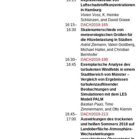
16:15
Repräsentativität von
Luftschadstoffkonzentrationen
in Hamburg
Vivien Voss
, K. Heinke
Schlünzen, and David Grawe
16:15–
DACH2019-165
16:30
Skalenunterschiede von
meteorologischen Größen für
die Hitzebelastung in Städten
Astrid Ziemann
, Valeri Goldberg,
Michael Haller, and Christian
Bernhofer
16:30–
DACH2019-190
16:45
Exemplarische Analyse des
turbulenten Windfelds in einem
Stadtbereich von Münster –
Vergleich von Ergebnissen
turbulenzauflösender
Beobachtungen und
Simulationen mit dem LES
Modell PALM
Bastian Paas
, Timo
Zimmermann, and Otto Klemm
16:45–
DACH2019-213
17:00
Auswirkungen des trockenen
und heißen Sommers 2018 auf
Landoberfläche-Atmosphäre-
Wechselwirkungen