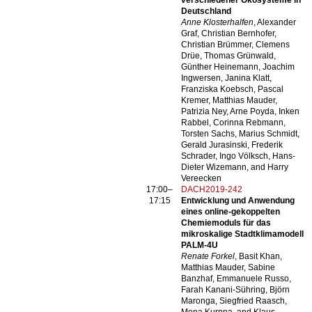
verschiedener Ökosysteme in
Deutschland
Anne Klosterhalfen
, Alexander
Graf, Christian Bernhofer,
Christian Brümmer, Clemens
Drüe, Thomas Grünwald,
Günther Heinemann, Joachim
Ingwersen, Janina Klatt,
Franziska Koebsch, Pascal
Kremer, Matthias Mauder,
Patrizia Ney, Arne Poyda, Inken
Rabbel, Corinna Rebmann,
Torsten Sachs, Marius Schmidt,
Gerald Jurasinski, Frederik
Schrader, Ingo Völksch, Hans-
Dieter Wizemann, and Harry
Vereecken
17:00–
DACH2019-242
17:15
Entwicklung und Anwendung
eines online-gekoppelten
Chemiemoduls für das
mikroskalige Stadtklimamodell
PALM-4U
Renate Forkel
, Basit Khan,
Matthias Mauder, Sabine
Banzhaf, Emmanuele Russo,
Farah Kanani-Sühring, Björn
Maronga, Siegfried Raasch,