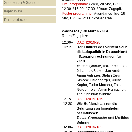
Sponsoren & Spender
Oral programme
/
Wed, 20 Mar, 12:00
–
12:30
/
16:00
–17:30
/
Raum Zugspitze
Impressum
Poster programme
/
Attendance
Tue, 19
Mar, 10:30
–12:30
/
Poster area
Data protection
Wednesday, 20 March 2019
Raum Zugspitze
12:00–
DACH2019-28
12:15
Der Einfluss des Verkehrs auf
die Luftqualität in Deutschland
- Szenarienrechnungen für
2040
Markus Quante
, Volker Matthias,
Johannes Bieser, Jan Arndt,
Armin Aulinger, Stefan Seum,
Simone Ehrenberger, Ulrike
Kugler, Tudor Mocanu, Falko
Nordenholz, Martin Ramacher,
and Christian Winkler
12:15–
DACH2019-136
12:30
Wie Hofdurchfahrten die
Belüftung von Innenhöfen
beeinflussen
Tobias Gronemeier
and Matthias
Sühring
16:00–
DACH2019-163