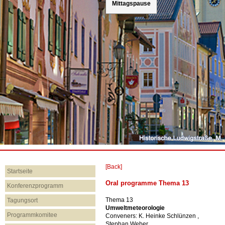
Mittagspause
18. bis 22. März 2019
[Back]
Startseite
Oral programme Thema 13
Konferenzprogramm
Thema 13
Tagungsort
Umweltmeteorologie
Programmkomitee
Conveners: K. Heinke Schlünzen ,
Stephan Weber