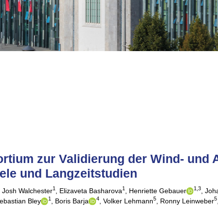
rtium zur Validierung der Wind- und
iele und Langzeitstudien
1
1
1,3
Josh Walchester
,
Elizaveta Basharova
,
Henriette Gebauer
,
Joh
1
4
5
5
ebastian Bley
,
Boris Barja
,
Volker Lehmann
,
Ronny Leinweber