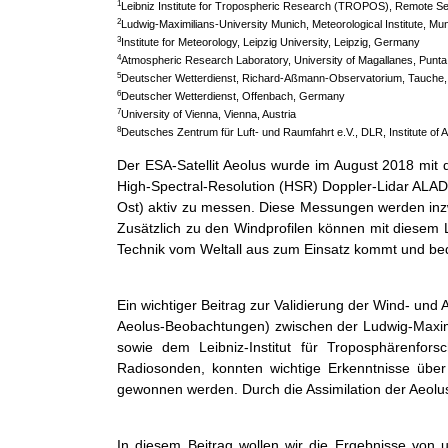
1
Leibniz Institute for Tropospheric Research (TROPOS), Remote S
2
Ludwig-Maximilians-University Munich, Meteorological Institute, M
3
Institute for Meteorology, Leipzig University, Leipzig, Germany
4
Atmospheric Research Laboratory, University of Magallanes, Punta
5
Deutscher Wetterdienst, Richard-Aßmann-Observatorium, Tauche
6
Deutscher Wetterdienst, Offenbach, Germany
7
University of Vienna, Vienna, Austria
8
Deutsches Zentrum für Luft- und Raumfahrt e.V., DLR, Institute o
Der ESA-Satellit Aeolus wurde im August 2018 mit 
High-Spectral-Resolution (HSR) Doppler-Lidar ALADI
Ost) aktiv zu messen. Diese Messungen werden inzwi
Zusätzlich zu den Windprofilen können mit diesem 
Technik vom Weltall aus zum Einsatz kommt und beda
Ein wichtiger Beitrag zur Validierung der Wind- un
Aeolus-Beobachtungen) zwischen der Ludwig-Maxim
sowie dem Leibniz-Institut für Troposphärenf
Radiosonden, konnten wichtige Erkenntnisse über 
gewonnen werden. Durch die Assimilation der Aeolu
In diesem Beitrag wollen wir die Ergebnisse von 