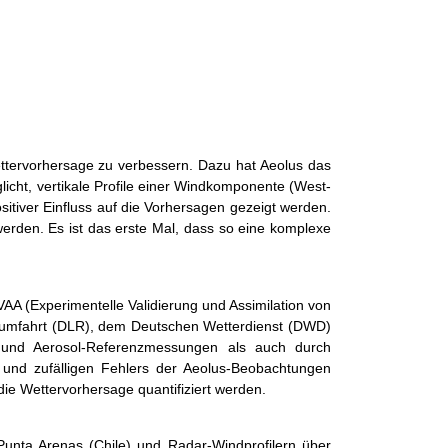
ettervorhersage zu verbessern. Dazu hat Aeolus das
icht, vertikale Profile einer Windkomponente (West-
itiver Einfluss auf die Vorhersagen gezeigt werden.
erden. Es ist das erste Mal, dass so eine komplexe
AA (Experimentelle Validierung und Assimilation von
aumfahrt (DLR), dem Deutschen Wetterdienst (DWD)
 und Aerosol-Referenzmessungen als auch durch
n und zufälligen Fehlers der Aeolus-Beobachtungen
e Wettervorhersage quantifiziert werden.
Punta Arenas (Chile) und Radar-Windprofilern über