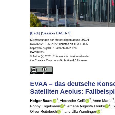
[Back]
[Session DACH-7]
Kurzfassungen der Meteorologentagung DACH
DACH2022-126, 2022, updated on 11 Jul 2025
https://doi.org/10.5194/dach2022-126
DACH2022
© Author(s) 2025. This work is distributed under
the Creative Commons Attribution 4.0 License.
EVAA – das deutsche Konso
Satelliten Aeolus: Fallbeisp
1
2
2
Holger Baars
,
Alexander Geiß
,
Anne Martin
,
1
1
Ronny Engelmann
,
Athena Augusta Floutsi
,
S
8
1
Oliver Reitebuch
,
and Ulla Wandinger