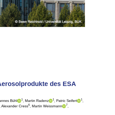
 Aerosolprodukte des ESA
1
1
1
annes Bühl
,
Martin Radenz
,
Patric Seifert
,
6
7
,
Alexander Cress
,
Martin Weissmann
,