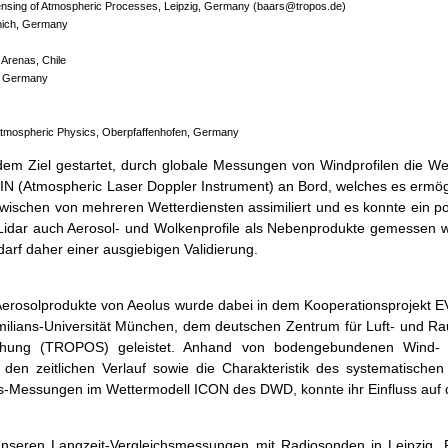
ensing of Atmospheric Processes, Leipzig, Germany (baars@tropos.de)
unich, Germany
 Arenas, Chile
, Germany
f Atmospheric Physics, Oberpfaffenhofen, Germany
dem Ziel gestartet, durch globale Messungen von Windprofilen die W
N (Atmospheric Laser Doppler Instrument) an Bord, welches es ermögl
schen von mehreren Wetterdiensten assimiliert und es konnte ein pos
Lidar auch Aerosol- und Wolkenprofile als Nebenprodukte gemessen w
rf daher einer ausgiebigen Validierung.
d Aerosolprodukte von Aeolus wurde dabei in dem Kooperationsprojekt EV
ilians-Universität München, dem deutschen Zentrum für Luft- und R
orschung (TROPOS) geleistet. Anhand von bodengebundenen Wind-
den zeitlichen Verlauf sowie die Charakteristik des systematische
s-Messungen im Wettermodell ICON des DWD, konnte ihr Einfluss auf di
unseren Langzeit-Vergleichsmessungen mit Radiosonden in Leipzig, 