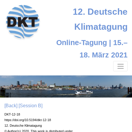
12. Deutsche
Klimatagung
Online-Tagung | 15.–
18. März 2021
[Back]
[Session B]
DKT-12-18
https://doi.org/10.5194/dkt-12-18
12. Deutsche Klimatagung
© Author(s) 2020. This work is distributed under