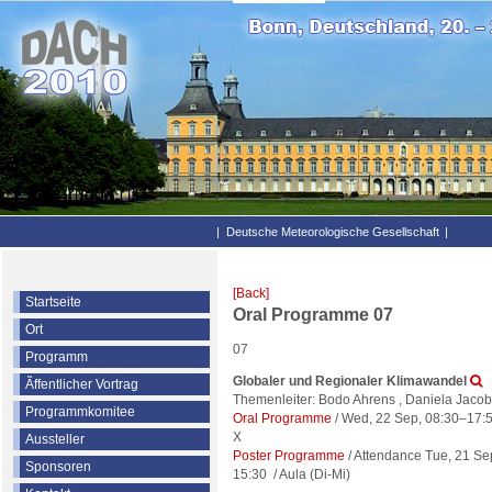
|
Deutsche Meteorologische Gesellschaft
|
[Back]
Startseite
Oral Programme 07
Ort
07
Programm
Globaler und Regionaler Klimawandel
Ãffentlicher Vortrag
Themenleiter: Bodo Ahrens , Daniela Jaco
Programmkomitee
Oral Programme
/
Wed, 22 Sep, 08:30
–17:
X
Aussteller
Poster Programme
/
Attendance
Tue, 21 Se
Sponsoren
15:30
/
Aula (Di-Mi)