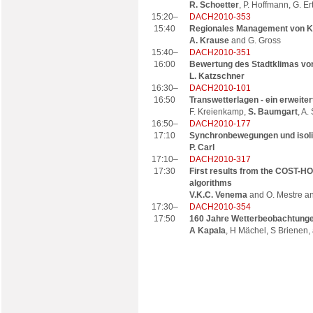
R. Schoetter
, P. Hoffmann, G. E
15:20–
DACH2010-353
15:40
Regionales Management von Kl
A. Krause
and G. Gross
15:40–
DACH2010-351
16:00
Bewertung des Stadtklimas vo
L. Katzschner
16:30–
DACH2010-101
16:50
Transwetterlagen - ein erweiter
F. Kreienkamp,
S. Baumgart
, A.
16:50–
DACH2010-177
17:10
Synchronbewegungen und isolier
P. Carl
17:10–
DACH2010-317
17:30
First results from the COST-H
algorithms
V.K.C. Venema
and O. Mestre a
17:30–
DACH2010-354
17:50
160 Jahre Wetterbeobachtunge
A Kapala
, H Mächel, S Brienen