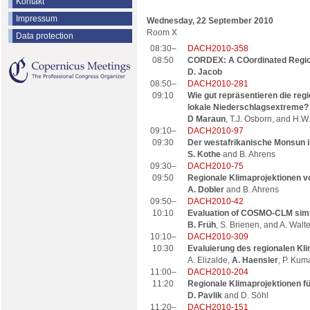
Kontakt
Impressum
Wednesday, 22 September 2010
Room X
Data protection
08:30–
DACH2010-358
08:50
CORDEX: A COordinated Regio
D. Jacob
08:50–
DACH2010-281
09:10
Wie gut repräsentieren die re
lokale Niederschlagsextreme?
D Maraun
, T.J. Osborn, and H.W
09:10–
DACH2010-97
09:30
Der westafrikanische Monsun
S. Kothe
and B. Ahrens
09:30–
DACH2010-75
09:50
Regionale Klimaprojektionen v
A. Dobler
and B. Ahrens
09:50–
DACH2010-42
10:10
Evaluation of COSMO-CLM simula
B. Früh
, S. Brienen, and A. Walte
10:10–
DACH2010-309
10:30
Evaluierung des regionalen 
A. Elizalde,
A. Haensler
, P. Kum
11:00–
DACH2010-204
11:20
Regionale Klimaprojektionen f
D. Pavlik
and D. Söhl
11:20–
DACH2010-151