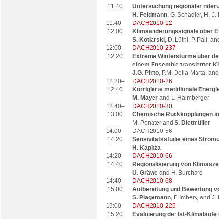
11:40
Untersuchung regionaler nder
H. Feldmann
, G. Schädler, H.-J.
11:40–
DACH2010-12
12:00
Klimaänderungssignale über Eu
S. Kotlarski
, D. Lüthi, P. Pall, a
12:00–
DACH2010-237
12:20
Extreme Winterstürme über de
einem Ensemble transienter K
J.G. Pinto
, P.M. Della-Marta, an
12:20–
DACH2010-26
12:40
Korrigierte meridionale Energ
M. Mayer
and L. Haimberger
12:40–
DACH2010-30
13:00
Chemische Rückkopplungen in 
M. Ponater and
S. Dietmüller
14:00–
DACH2010-56
14:20
Sensivitätsstudie eines Strö
H. Kapitza
14:20–
DACH2010-66
14:40
Regionalisierung von Klimaszen
U. Gräwe
and H. Burchard
14:40–
DACH2010-68
15:00
Aufbereitung und Bewertung v
S. Plagemann
, F. Imbery, and J
15:00–
DACH2010-225
15:20
Evaluierung der Ist-Klimaläuf