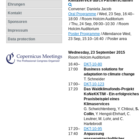
Klimaservice durch Partnerschaften
Ehrungen
Convener: Daniela Jacob
Kontakt
Oral Programme
/
Wed, 23 Sep, 16:40
–
18:00
/
Room Holcim Auditorium
Sponsoren
/
Thu, 24 Sep, 09:00
–10:30
/
Room
Holcim Auditorium
Impressum
Poster Programme
/
Attendance
Wed,
23 Sep, 15:10
–16:40
/
Poster area
Data protection
Wednesday, 23 September 2015
Room Holcim Auditorium
16:40–
DKT-10-80
17:00
Business solutions for
adaptation to climate change
T. Schneider
17:00–
DKT-10-123
17:20
Das Waldklimafonds-Projekt
KoNeKKTiW - Ein erfolgreiches
Praxisbeispiel eines
Klimaservices
G. Schwichtenberg, Y. Chtioui,
S.
Collin
, Y. Hengst-Ehrhart, C.
Leutner, M. Lohr, and C.
Hartebrodt
17:20–
DKT-10-95
17:40
Anpassung
wasserwirtschaftlicher