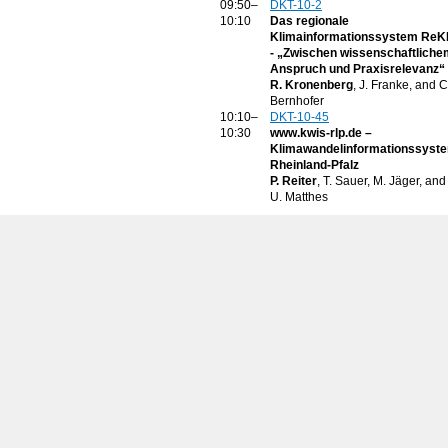
09:50–
DKT-10-2
10:10
Das regionale
Klimainformationssystem ReK
- „Zwischen wissenschaftliche
Anspruch und Praxisrelevanz“
R. Kronenberg
, J. Franke, and C
Bernhofer
10:10–
DKT-10-45
10:30
www.kwis-rlp.de –
Klimawandelinformationssyst
Rheinland-Pfalz
P. Reiter
, T. Sauer, M. Jäger, and
U. Matthes