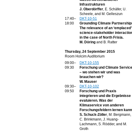
Infrastrukturen
J. Oberdörffer
, E. Schäfer, U.
Scheele, and M. Gelleszun
17:40–
DKT-10-51
18:00
Grounding Climate Partnership
The relevance of an ‘emplaced’
science-stakeholder interactio
in the case of North Frisia.
M. Döring
and B. Ratter
Thursday, 24 September 2015
Room Holcim Auditorium
09:00–
DKT-10-155
09:30
Forschung und Climate Servic
– wo stehen wir und was
brauchen wir?
W. Mauser
09:30–
DKT-10-102
09:50
Forschung und Praxis
integrieren und die Ergebnisse
evaluieren. Was der
Klimaservice von anderen
Forschungsfeldern lernen kann
S. Schuck-Zöller
, M. Bergmann,
C. Brinkmann, J. Huang-
Lachmann, S. Rödder, and M.
Groth