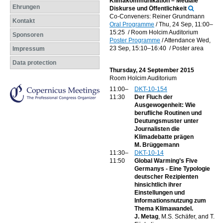
Klimakommunikation – Mediale
Ehrungen
Diskurse und Öffentlichkeit
Co-Conveners: Reiner Grundmann
Kontakt
Oral Programme
/
Thu, 24 Sep, 11:00
–
15:25
/
Room Holcim Auditorium
Sponsoren
Poster Programme
/
Attendance
Wed,
23 Sep, 15:10
–16:40
/
Poster area
Impressum
Data protection
Thursday, 24 September 2015
Room Holcim Auditorium
11:00–
DKT-10-154
11:30
Der Fluch der
Ausgewogenheit: Wie
berufliche Routinen und
Deutungsmuster unter
Journalisten die
Klimadebatte prägen
M. Brüggemann
11:30–
DKT-10-14
11:50
Global Warming’s Five
Germanys - Eine Typologie
deutscher Rezipienten
hinsichtlich ihrer
Einstellungen und
Informationsnutzung zum
Thema Klimawandel.
J. Metag
, M.S. Schäfer, and T.