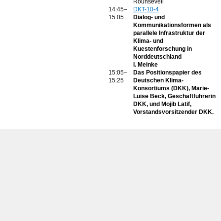
Rounsevell
14:45–
DKT-10-4
15:05
Dialog- und
Kommunikationsformen als
parallele Infrastruktur der
Klima- und
Kuestenforschung in
Norddeutschland
I. Meinke
15:05–
Das Positionspapier des
15:25
Deutschen Klima-
Konsortiums (DKK), Marie-
Luise Beck, Geschäftführerin
DKK, und Mojib Latif,
Vorstandsvorsitzender DKK.