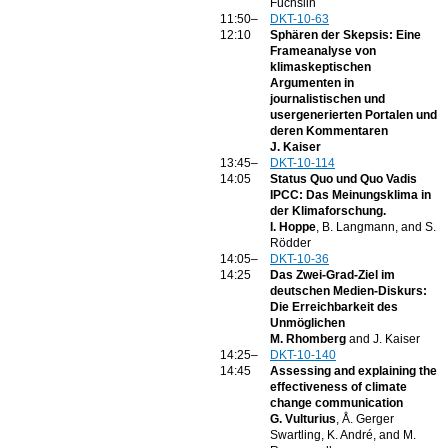
Füchslin
11:50–
DKT-10-63
12:10
Sphären der Skepsis: Eine
Frameanalyse von
klimaskeptischen
Argumenten in
journalistischen und
usergenerierten Portalen und
deren Kommentaren
J. Kaiser
13:45–
DKT-10-114
14:05
Status Quo und Quo Vadis
IPCC: Das Meinungsklima in
der Klimaforschung.
I. Hoppe
, B. Langmann, and S.
Rödder
14:05–
DKT-10-36
14:25
Das Zwei-Grad-Ziel im
deutschen Medien-Diskurs:
Die Erreichbarkeit des
Unmöglichen
M. Rhomberg
and J. Kaiser
14:25–
DKT-10-140
14:45
Assessing and explaining the
effectiveness of climate
change communication
G. Vulturius
, Å. Gerger
Swartling, K. André, and M.