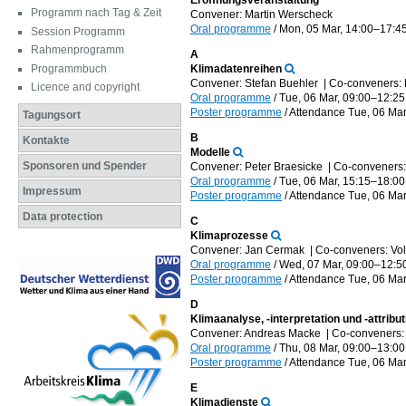
Eröffnungsveranstaltung
Programm nach Tag & Zeit
Convener: Martin Werscheck
Oral programme
/
Mon, 05 Mar, 14:00
–17:4
Session Programm
Rahmenprogramm
A
Programmbuch
Klimadatenreihen
Convener: Stefan Buehler
|
Co-conveners:
Licence and copyright
Oral programme
/
Tue, 06 Mar, 09:00
–12:25
Poster programme
/
Attendance
Tue, 06 Mar
Tagungsort
B
Kontakte
Modelle
Sponsoren und Spender
Convener: Peter Braesicke
|
Co-conveners:
Oral programme
/
Tue, 06 Mar, 15:15
–18:00
Impressum
Poster programme
/
Attendance
Tue, 06 Mar
Data protection
C
Klimaprozesse
Convener: Jan Cermak
|
Co-conveners: Vo
Oral programme
/
Wed, 07 Mar, 09:00
–12:5
Poster programme
/
Attendance
Tue, 06 Mar
D
Klimaanalyse, -interpretation und -attribut
Convener: Andreas Macke
|
Co-conveners:
Oral programme
/
Thu, 08 Mar, 09:00
–13:00
Poster programme
/
Attendance
Tue, 06 Mar
E
Klimadienste