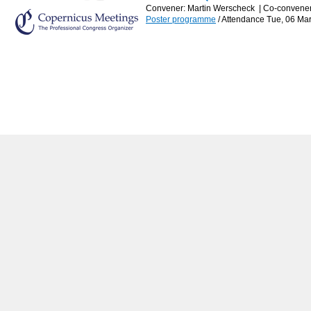
Convener: Martin Werscheck
|
Co-convener
Poster programme
/
Attendance
Tue, 06 Mar